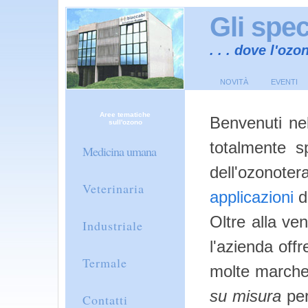
Gli spec
. . . dove l'oz
NOVITÀ
EVENTI
Aree tematiche
Benvenuti nel
sull'ozono
totalmente sp
Medicina umana
dell'ozono
Veterinaria
applicazioni
d
Oltre alla ve
Industriale
l'azienda offr
Termale
molte marche 
su misura
per
Contatti