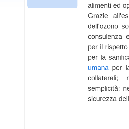
alimenti ed o
Grazie all'e
dell'ozono so
consulenza e
per il rispett
per la sanifi
umana
per la
collaterali;
semplicità; n
sicurezza del