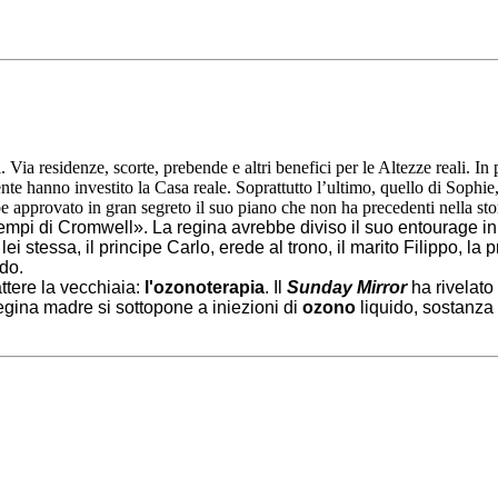
 Via residenze, scorte, prebende e altri benefici per le Altezze reali. In p
ente hanno investito la Casa reale. Soprattutto l’ultimo, quello di Sophi
e approvato in gran segreto il suo piano che non ha precedenti nella stori
empi di Cromwell». La regina avrebbe diviso il suo entourage in fa
i, lei stessa, il principe Carlo, erede al trono, il marito Filippo
ado.
ttere la vecchiaia:
l'ozonoterapia
. Il
Sunday Mirror
ha rivelato
 regina madre si sottopone a iniezioni di
ozono
liquido, sostanza 