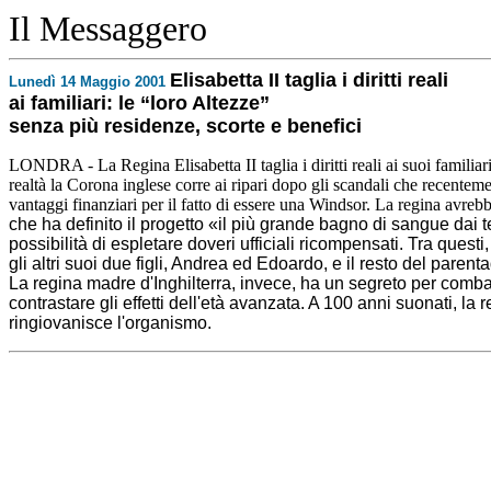
Il Messaggero
Elisabetta II taglia i diritti reali
Lunedì 14 Maggio 2001
ai familiari: le “loro Altezze”
senza più residenze, scorte e benefici
LONDRA - La Regina Elisabetta II taglia i diritti reali ai suoi familiari.
realtà la Corona inglese corre ai ripari dopo gli scandali che recentem
vantaggi finanziari per il fatto di essere una Windsor. La regina avrebb
che ha definito il progetto «il più grande bagno di sangue dai t
possibilità di espletare doveri ufficiali ricompensati. Tra quest
gli altri suoi due figli, Andrea ed Edoardo, e il resto del parent
La regina madre d'Inghilterra, invece, ha un segreto per comba
contrastare gli effetti dell'età avanzata. A 100 anni suonati, la
ringiovanisce l'organismo.