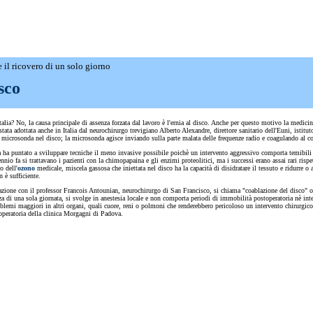
e il ricovero di un solo giorno
sco
alia? No, la causa principale di assenza forzata dal lavoro è l'ernia al disco. Anche per questo motivo la medicin
 adottata anche in Italia dal neurochirurgo trevigiano Alberto Alexandre, direttore sanitario dell'Euni, istitut
 microsonda nel disco; la microsonda agisce inviando sulla parte malata delle frequenze radio e coagulando al 
urgia ha puntato a sviluppare tecniche il meno invasive possibile poichè un intervento aggressivo comporta temib
nnio fa si trattavano i pazienti con la chimopapaina e gli enzimi proteolitici, ma i successi erano assai rari rispe
o dell'
ozono
medicale, miscela gassosa che iniettata nel disco ha la capacità di disidratare il tessuto e ridurre o 
 è sufficiente.
azione con il professor Francois Antounian, neurochirurgo di San Francisco, si chiama "coablazione del disco" 
nza di una sola giornata, si svolge in anestesia locale e non comporta periodi di immobilità postoperatoria nè inter
lemi maggiori in altri organi, quali cuore, reni o polmoni che renderebbero pericoloso un intervento chirurgico tr
 operatoria della clinica Morgagni di Padova.