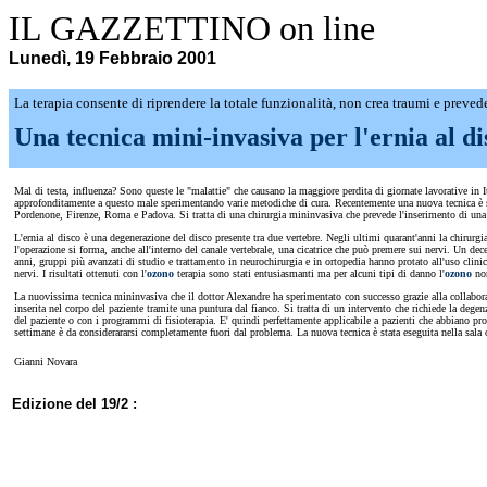
IL GAZZETTINO on line
Lunedì, 19 Febbraio 2001
La terapia consente di riprendere la totale funzionalità, non crea traumi e preved
Una tecnica mini-invasiva per l'ernia al di
Mal di testa, influenza? Sono queste le "malattie" che causano la maggiore perdita di giornate lavorative in It
approfonditamente a questo male sperimentando varie metodiche di cura. Recentemente una nuova tecnica è stata
Pordenone, Firenze, Roma e Padova. Si tratta di una chirurgia mininvasiva che prevede l'inserimento di una
L'ernia al disco è una degenerazione del disco presente tra due vertebre. Negli ultimi quarant'anni la chir
l'operazione si forma, anche all'interno del canale vertebrale, una cicatrice che può premere sui nervi. Un dece
anni, gruppi più avanzati di studio e trattamento in neurochirurgia e in ortopedia hanno protato all'uso clinic
nervi. I risultati ottenuti con l'
ozono
terapia sono stati entusiasmanti ma per alcuni tipi di danno l'
ozono
non
La nuovissima tecnica mininvasiva che il dottor Alexandre ha sperimentato con successo grazie alla collabor
inserita nel corpo del paziente tramite una puntura dal fianco. Si tratta di un intervento che richiede la dege
del paziente o con i programmi di fisioterapia. E' quindi perfettamente applicabile a pazienti che abbiano prob
settimane è da considerararsi completamente fuori dal problema. La nuova tecnica è stata eseguita nella sala
Gianni Novara
Edizione del 19/2 :