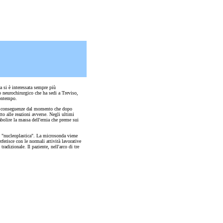
a si è interessata sempre più
o neurochirurgico che ha sedi a Treviso,
contempo.
ili conseguenze dal momento che dopo
tto alle reazioni avverse. Negli ultimi
abolire la massa dell'ernia che preme sui
o "nucleoplastica". La microsonda viene
ferisce con le normali attività lavorative
adizionale. Il paziente, nell'arco di tre