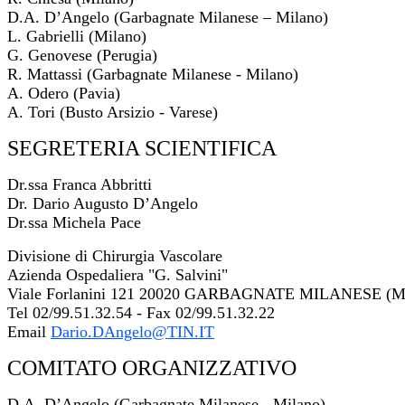
D.A. D’Angelo (Garbagnate Milanese – Milano)
L. Gabrielli (Milano)
G. Genovese (Perugia)
R. Mattassi (Garbagnate Milanese - Milano)
A. Odero (Pavia)
A. Tori (Busto Arsizio - Varese)
SEGRETERIA SCIENTIFICA
Dr.ssa Franca Abbritti
Dr. Dario Augusto D’Angelo
Dr.ssa Michela Pace
Divisione di Chirurgia Vascolare
Azienda Ospedaliera "G. Salvini"
Viale Forlanini 121 20020 GARBAGNATE MILANESE (Mi
Tel 02/99.51.32.54 - Fax 02/99.51.32.22
Email
Dario.DAngelo@TIN.IT
COMITATO ORGANIZZATIVO
D.A. D’Angelo (Garbagnate Milanese - Milano)