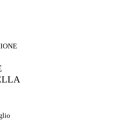
ZIONE
E
ELLA
glio