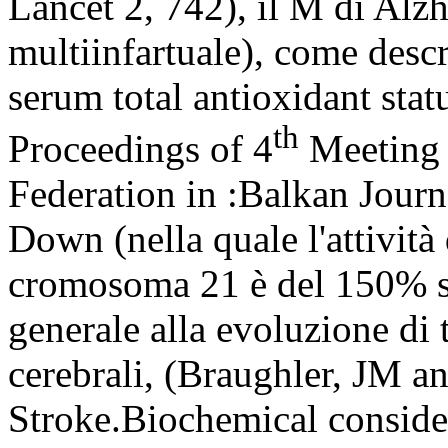
Lancet 2, 742), il M di Alz
multiinfartuale), come descr
serum total antioxidant stat
th
Proceedings of 4
Meeting 
Federation in :Balkan Journa
Down (nella quale l'attività
cromosoma 21 è del 150% su
generale alla evoluzione di 
cerebrali, (Braughler, JM
Stroke.Biochemical consider