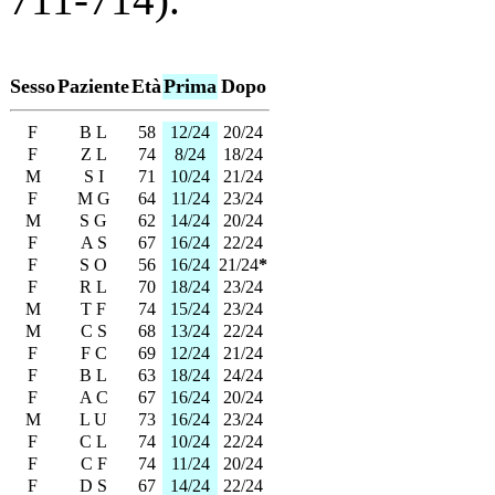
Sesso
Paziente
Età
Prima
Dopo
F
B L
58
12/24
20/24
F
Z L
74
8/24
18/24
M
S I
71
10/24
21/24
F
M G
64
11/24
23/24
M
S G
62
14/24
20/24
F
A S
67
16/24
22/24
F
S O
56
16/24
21/24
*
F
R L
70
18/24
23/24
M
T F
74
15/24
23/24
M
C S
68
13/24
22/24
F
F C
69
12/24
21/24
F
B L
63
18/24
24/24
F
A C
67
16/24
20/24
M
L U
73
16/24
23/24
F
C L
74
10/24
22/24
F
C F
74
11/24
20/24
F
D S
67
14/24
22/24