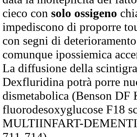
cieco con
solo ossigeno
chi
impediscono di proporre tout
con segni di deteriorament
comunque ipossiemica accer
La diffusione della scintigr
Dexfluridina potrà porre nu
dismetabolica (Benson DF K
fluorodesoxyglucose F18 sc
MULTIINFART-DEMENTIA, 
711-714).