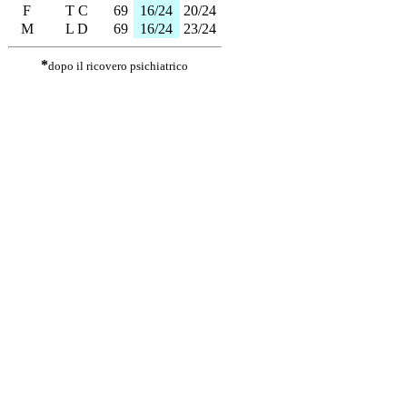
F
T C
69
16/24
20/24
M
L D
69
16/24
23/24
*
dopo il ricovero psichiatrico