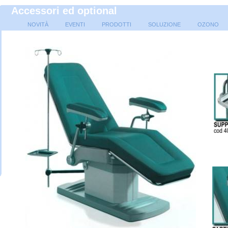
Accessori ed optional
NOVITÀ
EVENTI
PRODOTTI
SOLUZIONE
OZONO