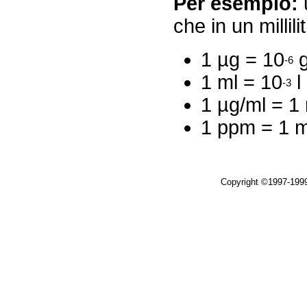
Per esempio:
che in un milli
1 µg = 10
g
-6
1 ml = 10
l
-3
1 µg/ml = 1 
1 ppm = 1 
Copyright ©1997-199