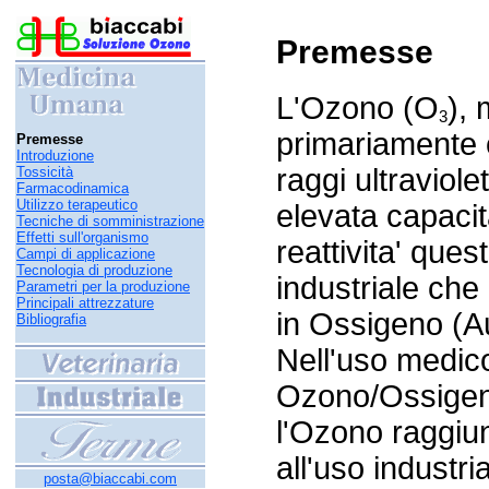
Premesse
L'Ozono (O
), 
3
primariamente c
Premesse
Introduzione
raggi ultraviole
Tossicità
Farmacodinamica
Utilizzo terapeutico
elevata capacit
Tecniche di somministrazione
Effetti sull'organismo
reattivita' que
Campi di applicazione
Tecnologia di produzione
industriale ch
Parametri per la produzione
Principali attrezzature
in Ossigeno (A
Bibliografia
Nell'uso medico
Ozono/Ossigeno
l'Ozono raggiun
all'uso industri
posta@biaccabi.com